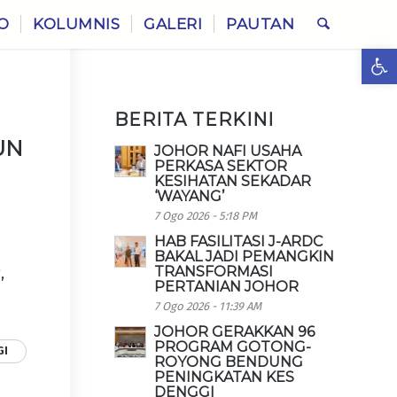
O
KOLUMNIS
GALERI
PAUTAN
Ope
BERITA TERKINI
UN
JOHOR NAFI USAHA
PERKASA SEKTOR
KESIHATAN SEKADAR
‘WAYANG’
7 Ogo 2026 - 5:18 PM
HAB FASILITASI J-ARDC
n
BAKAL JADI PEMANGKIN
TRANSFORMASI
,
PERTANIAN JOHOR
7 Ogo 2026 - 11:39 AM
JOHOR GERAKKAN 96
PROGRAM GOTONG-
GI
ROYONG BENDUNG
PENINGKATAN KES
DENGGI