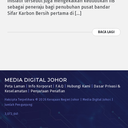
inisiatif tersebut juga mengekalkan kedudukan IIB
sebagai peneraju bagi penubuhan pusat bandar
Sifar Karbon Bersih pertama di […]
BACA LAGI
MEDIA DIGITAL JOHOR
Peta Laman
|
Info Korporat
|
F.A.Q
|
Hubungi Kami
|
Dasar Privasi &
Keselamatan
|
Penyataan Penafian
Hakcipta Terpelihara © 2026 Kerajaan Negeri Johor | Media Digital Johor. |
Jumlah Pengunjung:
3,072,641