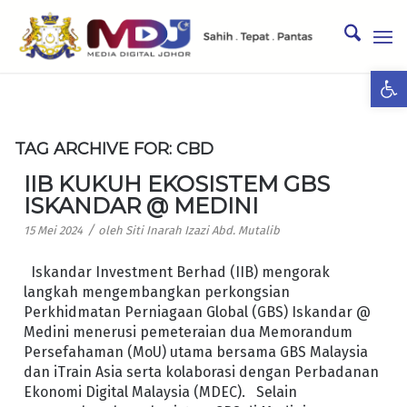
Ope
TAG ARCHIVE FOR:
CBD
IIB KUKUH EKOSISTEM GBS
ISKANDAR @ MEDINI
/
15 Mei 2024
oleh
Siti Inarah Izazi Abd. Mutalib
Iskandar Investment Berhad (IIB) mengorak
langkah mengembangkan perkongsian
Perkhidmatan Perniagaan Global (GBS) Iskandar @
Medini menerusi pemeteraian dua Memorandum
Persefahaman (MoU) utama bersama GBS Malaysia
dan iTrain Asia serta kolaborasi dengan Perbadanan
Ekonomi Digital Malaysia (MDEC). Selain