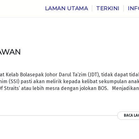
LAMAN UTAMA
TERKINI
INF
LAWAN
 Kelab Bolasepak Johor Darul Ta’zim (JDT), tidak dapat tida
im (SSI) pasti akan melirik kepada kelibat sekumpulan ana
 Straits’ atau lebih mesra dengan jolokan BOS. Menjadika
BACA LA