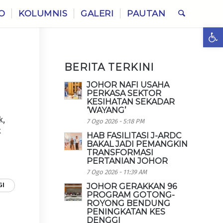
O
KOLUMNIS
GALERI
PAUTAN
Ope
BERITA TERKINI
JOHOR NAFI USAHA
PERKASA SEKTOR
KESIHATAN SEKADAR
‘WAYANG’
k,
7 Ogo 2026 - 5:18 PM
k
HAB FASILITASI J-ARDC
n
BAKAL JADI PEMANGKIN
TRANSFORMASI
PERTANIAN JOHOR
7 Ogo 2026 - 11:39 AM
GI
JOHOR GERAKKAN 96
PROGRAM GOTONG-
ROYONG BENDUNG
PENINGKATAN KES
DENGGI