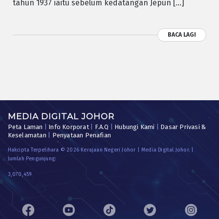
tahun 1937 iaitu sebelum kedatangan Jepun […]
BACA LAGI
MEDIA DIGITAL JOHOR
Peta Laman
|
Info Korporat
|
F.A.Q
|
Hubungi Kami
|
Dasar Privasi &
Keselamatan
|
Penyataan Penafian
Hakcipta Terpelihara © 2026 Kerajaan Negeri Johor | Media Digital Johor. |
Jumlah Pengunjung:
3,070,459