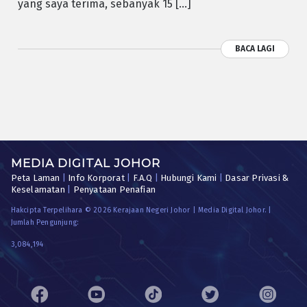
yang saya terima, sebanyak 15 […]
BACA LAGI
MEDIA DIGITAL JOHOR
Peta Laman
|
Info Korporat
|
F.A.Q
|
Hubungi Kami
|
Dasar Privasi &
Keselamatan
|
Penyataan Penafian
Hakcipta Terpelihara © 2026 Kerajaan Negeri Johor | Media Digital Johor. |
Jumlah Pengunjung:
3,084,194