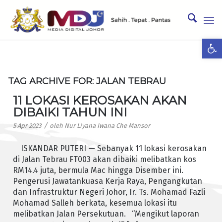
Ope
TAG ARCHIVE FOR:
JALAN TEBRAU
11 LOKASI KEROSAKAN AKAN
DIBAIKI TAHUN INI
/
5 Apr 2023
oleh
Nur Liyana Iwana Che Mansor
ISKANDAR PUTERI — Sebanyak 11 lokasi kerosakan
di Jalan Tebrau FT003 akan dibaiki melibatkan kos
RM14.4 juta, bermula Mac hingga Disember ini.
Pengerusi Jawatankuasa Kerja Raya, Pengangkutan
dan Infrastruktur Negeri Johor, Ir. Ts. Mohamad Fazli
Mohamad Salleh berkata, kesemua lokasi itu
melibatkan Jalan Persekutuan. “Mengikut laporan