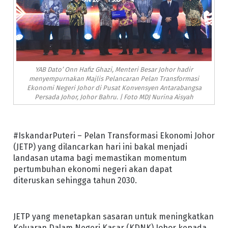
YAB Dato’ Onn Hafiz Ghazi, Menteri Besar Johor hadir
menyempurnakan Majlis Pelancaran Pelan Transformasi
Ekonomi Negeri Johor di Pusat Konvensyen Antarabangsa
Persada Johor, Johor Bahru. | Foto MDJ Nurina Aisyah
#IskandarPuteri – Pelan Transformasi Ekonomi Johor
(JETP) yang dilancarkan hari ini bakal menjadi
landasan utama bagi memastikan momentum
pertumbuhan ekonomi negeri akan dapat
diteruskan sehingga tahun 2030.
JETP yang menetapkan sasaran untuk meningkatkan
Keluaran Dalam Negeri Kasar (KDNK) Johor kepada