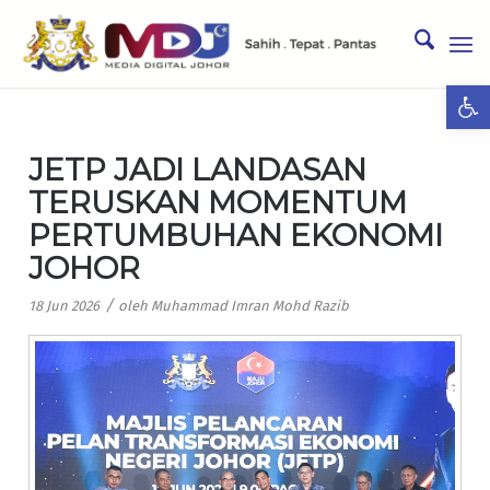
Ope
JETP JADI LANDASAN
TERUSKAN MOMENTUM
PERTUMBUHAN EKONOMI
JOHOR
/
18 Jun 2026
oleh
Muhammad Imran Mohd Razib