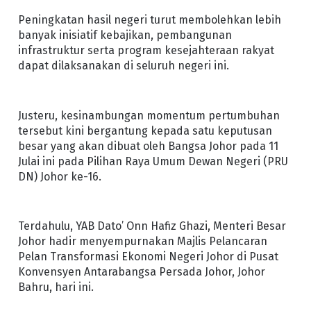
Peningkatan hasil negeri turut membolehkan lebih
banyak inisiatif kebajikan, pembangunan
infrastruktur serta program kesejahteraan rakyat
dapat dilaksanakan di seluruh negeri ini.
Justeru, kesinambungan momentum pertumbuhan
tersebut kini bergantung kepada satu keputusan
besar yang akan dibuat oleh Bangsa Johor pada 11
Julai ini pada Pilihan Raya Umum Dewan Negeri (PRU
DN) Johor ke-16.
Terdahulu, YAB Dato’ Onn Hafiz Ghazi, Menteri Besar
Johor hadir menyempurnakan Majlis Pelancaran
Pelan Transformasi Ekonomi Negeri Johor di Pusat
Konvensyen Antarabangsa Persada Johor, Johor
Bahru, hari ini.