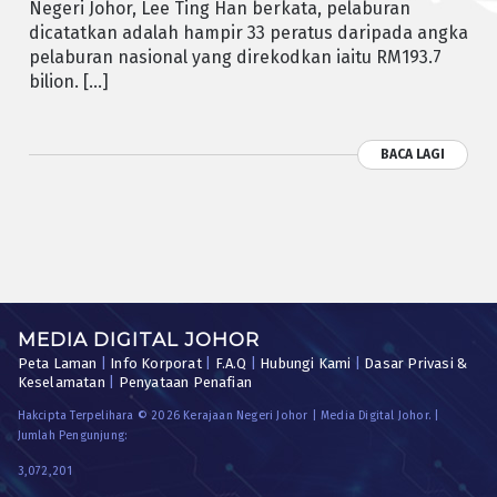
Negeri Johor, Lee Ting Han berkata, pelaburan
dicatatkan adalah hampir 33 peratus daripada angka
pelaburan nasional yang direkodkan iaitu RM193.7
bilion. […]
BACA LAGI
MEDIA DIGITAL JOHOR
Peta Laman
|
Info Korporat
|
F.A.Q
|
Hubungi Kami
|
Dasar Privasi &
Keselamatan
|
Penyataan Penafian
Hakcipta Terpelihara © 2026 Kerajaan Negeri Johor | Media Digital Johor. |
Jumlah Pengunjung:
3,072,201