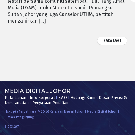
lestari bersama komuniti setempat. Duli Yang Amat
Mulia (DYAM) Tunku Mahkota Ismail, Pemangku
Sultan Johor yang juga Canselor UTHM, bertitah
menzahirkan […]
BACA LAGI
MEDIA DIGITAL JOHOR
Peta Laman
|
Info Korporat
|
F.A.Q
|
Hubungi Kami
|
Dasar Privasi &
Keselamatan
|
Penyataan Penafian
Hakcipta Terpelihara © 2026 Kerajaan Negeri Johor | Media Digital Johor. |
Jumlah Pengunjung:
3,093,297