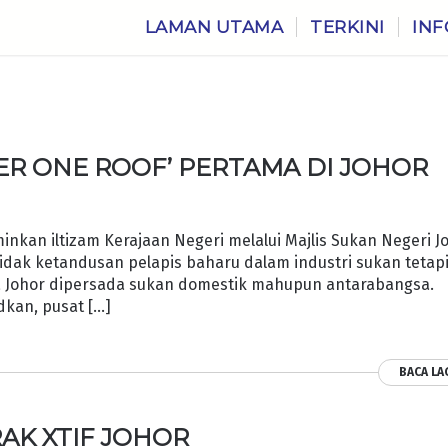
LAMAN UTAMA
TERKINI
INF
N
ER ONE ROOF’ PERTAMA DI JOHOR
kan iltizam Kerajaan Negeri melalui Majlis Sukan Negeri J
idak ketandusan pelapis baharu dalam industri sukan tetap
a Johor dipersada sukan domestik mahupun antarabangsa.
dkan, pusat […]
BACA LA
AK XTIF JOHOR