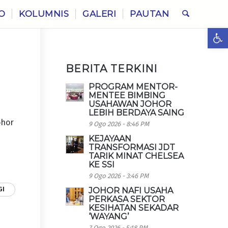
O
KOLUMNIS
GALERI
PAUTAN
Ope
BERITA TERKINI
PROGRAM MENTOR-
MENTEE BIMBING
USAHAWAN JOHOR
LEBIH BERDAYA SAING
ohor
9 Ogo 2026 - 8:46 PM
i
KEJAYAAN
TRANSFORMASI JDT
TARIK MINAT CHELSEA
KE SSI
9 Ogo 2026 - 3:46 PM
GI
JOHOR NAFI USAHA
PERKASA SEKTOR
KESIHATAN SEKADAR
‘WAYANG’
7 Ogo 2026 - 5:18 PM