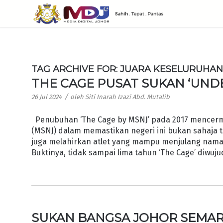
TAG ARCHIVE FOR:
JUARA KESELURUHA
THE CAGE PUSAT SUKAN ‘UND
/
26 Jul 2024
oleh
Siti Inarah Izazi Abd. Mutalib
Penubuhan ‘The Cage by MSNJ’ pada 2017 mencermin
(MSNJ) dalam memastikan negeri ini bukan sahaja t
juga melahirkan atlet yang mampu menjulang nam
Buktinya, tidak sampai lima tahun ‘The Cage’ diwuju
SUKAN BANGSA JOHOR SEMAR