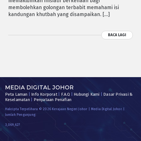
memaklumkan inisiatif berkenaan bagi
membolehkan golongan terbabit memahami isi
kandungan khutbah yang disampaikan. […]
BACA LAGI
MEDIA DIGITAL JOHOR
Peta Laman
|
Info Korporat
|
F.A.Q
|
Hubungi Kami
|
Dasar Privasi &
Keselamatan
|
Penyataan Penafian
Hakcipta Terpelihara © 2026 Kerajaan Negeri Johor | Media Digital Johor. |
Jumlah Pengunjung:
3,069,627