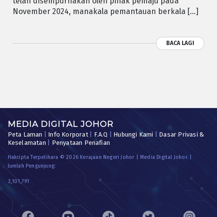
telah disempurnakan oleh pihak pemaju pada
November 2024, manakala pemantauan berkala […]
BACA LAGI
MEDIA DIGITAL JOHOR
Peta Laman
|
Info Korporat
|
F.A.Q
|
Hubungi Kami
|
Dasar Privasi &
Keselamatan
|
Penyataan Penafian
Hakcipta Terpelihara © 2026 Kerajaan Negeri Johor | Media Digital Johor. |
Jumlah Pengunjung:
3,101,791