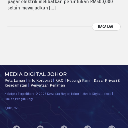
pagar elektrik melibatkan peruntukan RM500,000
selain mewujudkan […]
BACA LAGI
MEDIA DIGITAL JOHOR
Peta Laman
|
Info Korporat
|
F.A.Q
|
Hubungi Kami
|
Dasar Privasi &
Keselamatan
|
Penyataan Penafian
Hakcipta Terpelihara © 2026 Kerajaan Negeri Johor | Media Digital Johor. |
Jumlah Pengunjung:
3,085,766