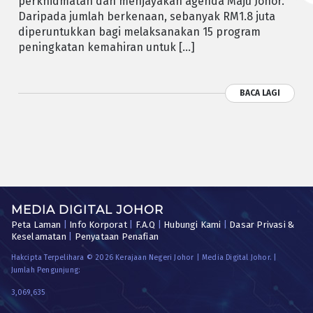
perkhidmatan dan menjayakan agenda Maju Johor.
Daripada jumlah berkenaan, sebanyak RM1.8 juta
diperuntukkan bagi melaksanakan 15 program
peningkatan kemahiran untuk […]
BACA LAGI
MEDIA DIGITAL JOHOR
Peta Laman
|
Info Korporat
|
F.A.Q
|
Hubungi Kami
|
Dasar Privasi &
Keselamatan
|
Penyataan Penafian
Hakcipta Terpelihara © 2026 Kerajaan Negeri Johor | Media Digital Johor. |
Jumlah Pengunjung:
3,069,635