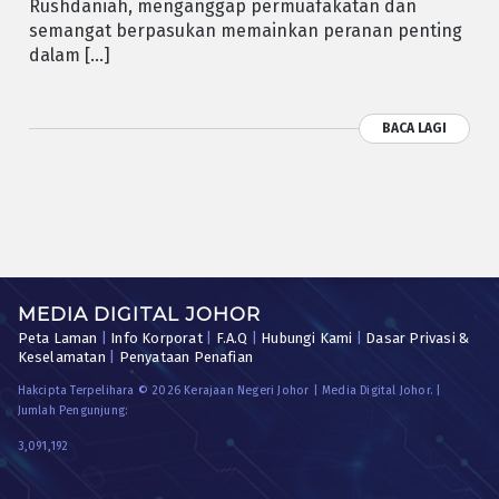
Rushdaniah, menganggap permuafakatan dan
semangat berpasukan memainkan peranan penting
dalam […]
BACA LAGI
MEDIA DIGITAL JOHOR
Peta Laman
|
Info Korporat
|
F.A.Q
|
Hubungi Kami
|
Dasar Privasi &
Keselamatan
|
Penyataan Penafian
Hakcipta Terpelihara © 2026 Kerajaan Negeri Johor | Media Digital Johor. |
Jumlah Pengunjung:
3,091,192