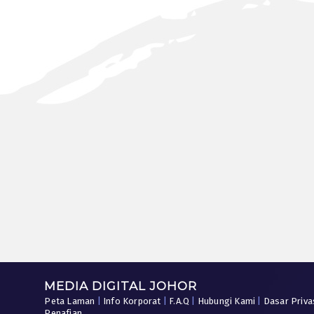
MEDIA DIGITAL JOHOR
Peta Laman
|
Info Korporat
|
F.A.Q
|
Hubungi Kami
|
Dasar Priva
Penafian