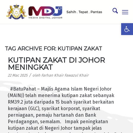
Ope
TAG ARCHIVE FOR:
KUTIPAN ZAKAT
KUTIPAN ZAKAT DI JOHOR
MENINGKAT
/
22 Mac 2025
oleh
Farhan Khair Fawazul Khair
#BatuPahat – Majlis Agama Islam Negeri Johor
(MAINJ) telah menerima kutipan zakat sebanyak
RM39.2 juta daripada 15 buah syarikat berkaitan
kerajaan (GLC), syarikat korporat, syarikat
perniagaan, pemaju hartanah dan Bank
Perdagangan, semalam. Impak peningkatan
kutipan zakat di Negeri Johor tampak jelas