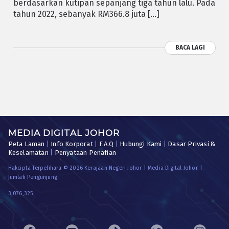
berdasarkan kutipan sepanjang tiga tahun lalu. Pada
tahun 2022, sebanyak RM366.8 juta […]
BACA LAGI
MEDIA DIGITAL JOHOR
Peta Laman
|
Info Korporat
|
F.A.Q
|
Hubungi Kami
|
Dasar Privasi &
Keselamatan
|
Penyataan Penafian
Hakcipta Terpelihara © 2026 Kerajaan Negeri Johor | Media Digital Johor. |
Jumlah Pengunjung:
3,076,325