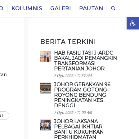
O
KOLUMNIS
GALERI
PAUTAN
Ope
BERITA TERKINI
HAB FASILITASI J-ARDC
BAKAL JADI PEMANGKIN
TRANSFORMASI
PERTANIAN JOHOR
kan
7 Ogo 2026 - 11:39 AM
JOHOR GERAKKAN 96
PROGRAM GOTONG-
ROYONG BENDUNG
PENINGKATAN KES
DENGGI
7 Ogo 2026 - 11:00 AM
GI
JOHOR LAKSANA
PELBAGAI IKHTIAR
BANTU KUKUHKAN
PERKHIDMATAN