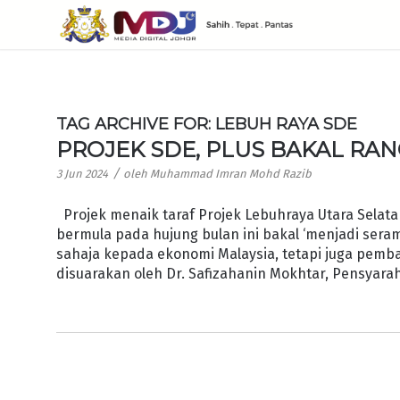
TAG ARCHIVE FOR:
LEBUH RAYA SDE
PROJEK SDE, PLUS BAKAL R
/
3 Jun 2024
oleh
Muhammad Imran Mohd Razib
Projek menaik taraf Projek Lebuhraya Utara Selata
bermula pada hujung bulan ini bakal ‘menjadi sera
sahaja kepada ekonomi Malaysia, tetapi juga pemba
disuarakan oleh Dr. Safizahanin Mokhtar, Pensyara