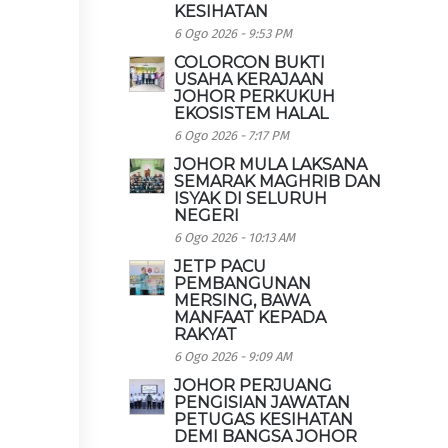
KESIHATAN
6 Ogo 2026 - 9:53 PM
COLORCON BUKTI
USAHA KERAJAAN
JOHOR PERKUKUH
EKOSISTEM HALAL
6 Ogo 2026 - 7:17 PM
JOHOR MULA LAKSANA
SEMARAK MAGHRIB DAN
ISYAK DI SELURUH
NEGERI
6 Ogo 2026 - 10:13 AM
JETP PACU
PEMBANGUNAN
MERSING, BAWA
MANFAAT KEPADA
RAKYAT
6 Ogo 2026 - 9:09 AM
JOHOR PERJUANG
PENGISIAN JAWATAN
PETUGAS KESIHATAN
DEMI BANGSA JOHOR