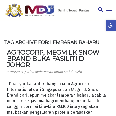
Ope
TAG ARCHIVE FOR:
LEMBARAN BAHARU
AGROCORP, MEGMILK SNOW
BRAND BUKA FASILITI DI
JOHOR
/
4 Nov 2024
oleh
Muhammad Imran Mohd Razib
Dua syarikat antarabangsa iaitu Agrocorp
International dari Singapura dan Megmilk Snow
Brand dari Jepun melakar lembaran baharu apabila
menjalin kerjasama bagi membangunkan fasiliti
canggih bernilai kira-kira RM300 juta yang akan
melibatkan pengeluaran protein berasaskan