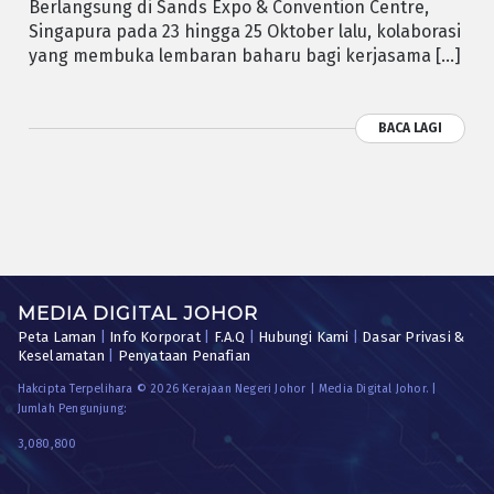
Berlangsung di Sands Expo & Convention Centre,
Singapura pada 23 hingga 25 Oktober lalu, kolaborasi
yang membuka lembaran baharu bagi kerjasama […]
BACA LAGI
MEDIA DIGITAL JOHOR
Peta Laman
|
Info Korporat
|
F.A.Q
|
Hubungi Kami
|
Dasar Privasi &
Keselamatan
|
Penyataan Penafian
Hakcipta Terpelihara © 2026 Kerajaan Negeri Johor | Media Digital Johor. |
Jumlah Pengunjung:
3,080,800