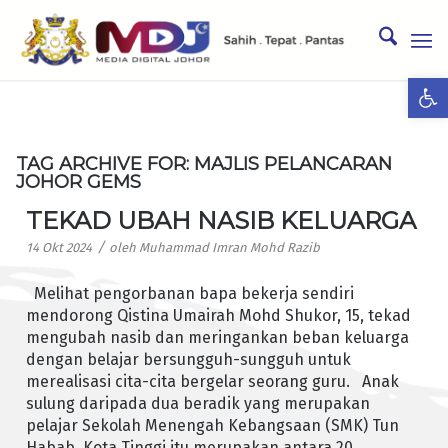
Ope
TAG ARCHIVE FOR:
MAJLIS PELANCARAN
JOHOR GEMS
TEKAD UBAH NASIB KELUARGA
/
14 Okt 2024
oleh
Muhammad Imran Mohd Razib
Melihat pengorbanan bapa bekerja sendiri
mendorong Qistina Umairah Mohd Shukor, 15, tekad
mengubah nasib dan meringankan beban keluarga
dengan belajar bersungguh-sungguh untuk
merealisasi cita-cita bergelar seorang guru. Anak
sulung daripada dua beradik yang merupakan
pelajar Sekolah Menengah Kebangsaan (SMK) Tun
Habab, Kota Tinggi itu merupakan antara 20