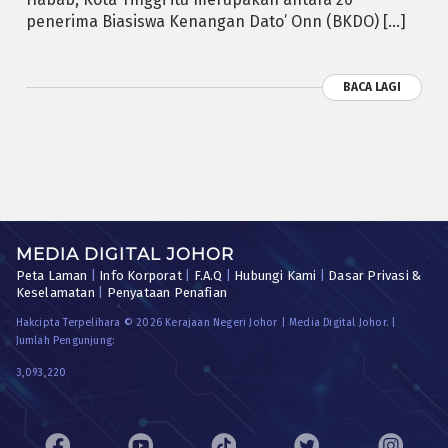
penerima Biasiswa Kenangan Dato’ Onn (BKDO) […]
BACA LAGI
MEDIA DIGITAL JOHOR
Peta Laman
|
Info Korporat
|
F.A.Q
|
Hubungi Kami
|
Dasar Privasi &
Keselamatan
|
Penyataan Penafian
Hakcipta Terpelihara © 2026 Kerajaan Negeri Johor | Media Digital Johor. |
Jumlah Pengunjung:
3,093,220