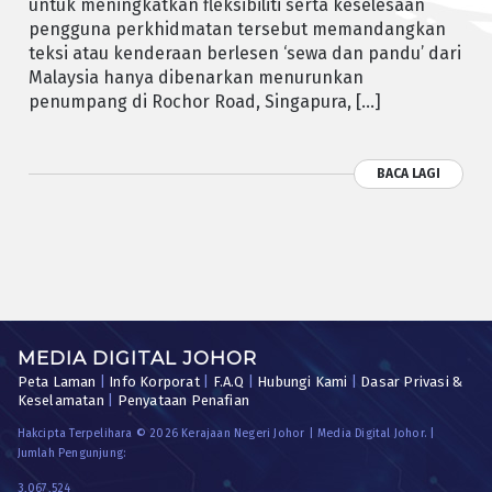
untuk meningkatkan fleksibiliti serta keselesaan
pengguna perkhidmatan tersebut memandangkan
teksi atau kenderaan berlesen ‘sewa dan pandu’ dari
Malaysia hanya dibenarkan menurunkan
penumpang di Rochor Road, Singapura, […]
BACA LAGI
MEDIA DIGITAL JOHOR
Peta Laman
|
Info Korporat
|
F.A.Q
|
Hubungi Kami
|
Dasar Privasi &
Keselamatan
|
Penyataan Penafian
Hakcipta Terpelihara © 2026 Kerajaan Negeri Johor | Media Digital Johor. |
Jumlah Pengunjung:
3,067,524