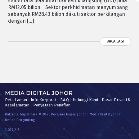
sementara pelaburan domestik langsung (DDI) pula
RM12.05 bilion. Sektor perkhidmatan menyumbang
sebanyak RM28.43 bilion diikuti sektor perkilangan
dengan […]
BACA LAGI
MEDIA DIGITAL JOHOR
Peta Laman
|
Info Korporat
|
F.A.Q
|
Hubungi Kami
|
Dasar Privasi &
Keselamatan
|
Penyataan Penafian
Hakcipta Terpelihara © 2026 Kerajaan Negeri Johor | Media Digital Johor. |
Jumlah Pengunjung:
3,079,215