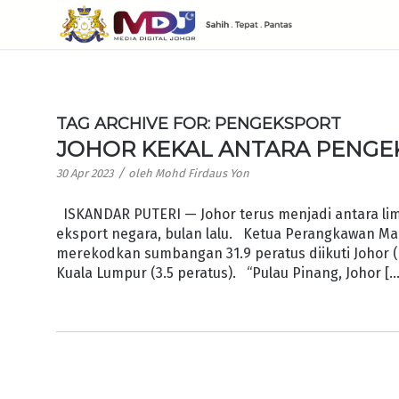
TAG ARCHIVE FOR:
PENGEKSPORT
JOHOR KEKAL ANTARA PENGE
/
30 Apr 2023
oleh
Mohd Firdaus Yon
ISKANDAR PUTERI — Johor terus menjadi antara l
eksport negara, bulan lalu. Ketua Perangkawan Mala
merekodkan sumbangan 31.9 peratus diikuti Johor (19
Kuala Lumpur (3.5 peratus). “Pulau Pinang, Johor […