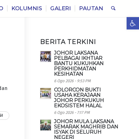
O
KOLUMNIS
GALERI
PAUTAN
Ope
BERITA TERKINI
JOHOR LAKSANA
PELBAGAI IKHTIAR
BANTU KUKUHKAN
PERKHIDMATAN
KESIHATAN
6 Ogo 2026 - 9:53 PM
 dan
COLORCON BUKTI
USAHA KERAJAAN
JOHOR PERKUKUH
EKOSISTEM HALAL
6 Ogo 2026 - 7:17 PM
GI
JOHOR MULA LAKSANA
SEMARAK MAGHRIB DAN
ISYAK DI SELURUH
NEGERI