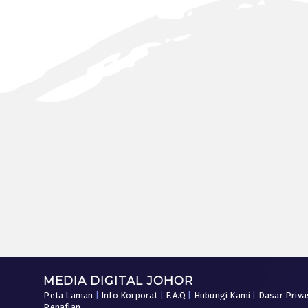
MEDIA DIGITAL JOHOR
Peta Laman
|
Info Korporat
|
F.A.Q
|
Hubungi Kami
|
Dasar Priva
Penafian