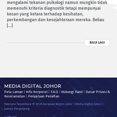
mengalami tekanan psikologi namun mungkin tidak
memenuhi kriteria diagnostik tetapi mempunyai
kesan yang ketara terhadap kesihatan,
perkembangan dan kesejahteraan mereka. Beliau
[…]
BACA LAGI
MEDIA DIGITAL JOHOR
Peta Laman
|
Info Korporat
|
F.A.Q
|
Hubungi Kami
|
Dasar Privasi &
Keselamatan
|
Penyataan Penafian
Hakcipta Terpelihara © 2026 Kerajaan Negeri Johor | Media Digital Johor. |
Jumlah Pengunjung: