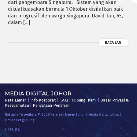
dari pengembara Singapura. Sistem yang akan
dikuatkuasakan bermula 1 Oktober disifatkan baik
dan progresif oleh warga Singapura, David Tan, 65,
dalam […]
BACA LAGI
MEDIA DIGITAL JOHOR
Peta Laman
|
Info Korporat
|
F.A.Q
|
Hubungi Kami
|
Dasar Privasi &
Keselamatan
|
Penyataan Penafian
Hakcipta Terpelihara © 2026 Kerajaan Negeri Johor | Media Digital Johor. |
Jumlah Pengunjung:
3,076,936