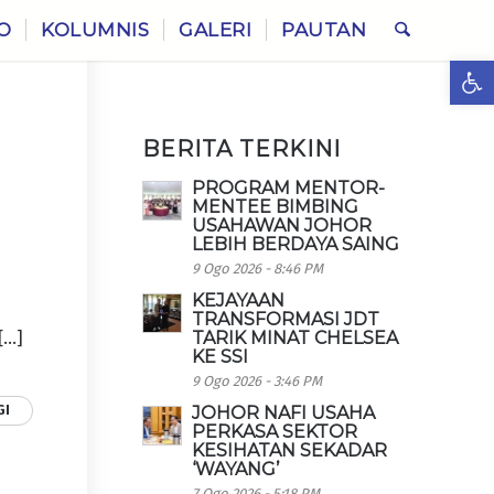
O
KOLUMNIS
GALERI
PAUTAN
Ope
BERITA TERKINI
PROGRAM MENTOR-
MENTEE BIMBING
USAHAWAN JOHOR
LEBIH BERDAYA SAING
i
9 Ogo 2026 - 8:46 PM
KEJAYAAN
TRANSFORMASI JDT
[…]
TARIK MINAT CHELSEA
KE SSI
9 Ogo 2026 - 3:46 PM
GI
JOHOR NAFI USAHA
PERKASA SEKTOR
KESIHATAN SEKADAR
‘WAYANG’
7 Ogo 2026 - 5:18 PM