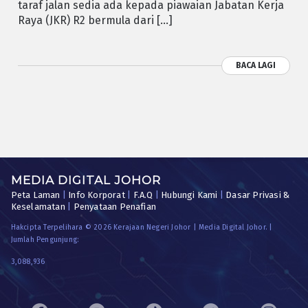
taraf jalan sedia ada kepada piawaian Jabatan Kerja
Raya (JKR) R2 bermula dari […]
BACA LAGI
MEDIA DIGITAL JOHOR
Peta Laman
|
Info Korporat
|
F.A.Q
|
Hubungi Kami
|
Dasar Privasi &
Keselamatan
|
Penyataan Penafian
Hakcipta Terpelihara © 2026 Kerajaan Negeri Johor | Media Digital Johor. |
Jumlah Pengunjung:
3,088,936