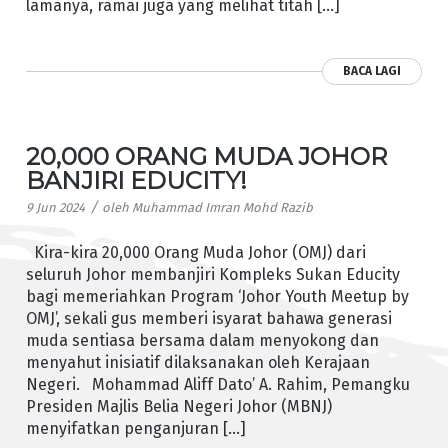
lamanya, ramai juga yang melihat titah […]
BACA LAGI
20,000 ORANG MUDA JOHOR
BANJIRI EDUCITY!
/
9 Jun 2024
oleh
Muhammad Imran Mohd Razib
Kira-kira 20,000 Orang Muda Johor (OMJ) dari
seluruh Johor membanjiri Kompleks Sukan Educity
bagi memeriahkan Program ‘Johor Youth Meetup by
OMJ’, sekali gus memberi isyarat bahawa generasi
muda sentiasa bersama dalam menyokong dan
menyahut inisiatif dilaksanakan oleh Kerajaan
Negeri. Mohammad Aliff Dato’ A. Rahim, Pemangku
Presiden Majlis Belia Negeri Johor (MBNJ)
menyifatkan penganjuran […]