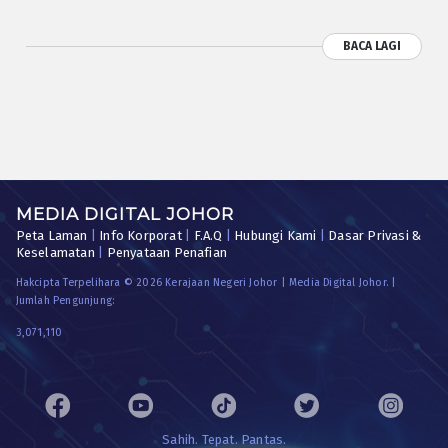
BACA LAGI
MEDIA DIGITAL JOHOR
Peta Laman
|
Info Korporat
|
F.A.Q
|
Hubungi Kami
|
Dasar Privasi &
Keselamatan
|
Penyataan Penafian
Hakcipta Terpelihara © 2026 Kerajaan Negeri Johor | Media Digital Johor. |
Jumlah Pengunjung:
3,071,110
Sahih. Tepat. Pantas.