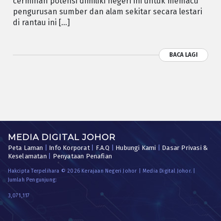
cerminan potensi dimiliki negeri ini untuk memacu
pengurusan sumber dan alam sekitar secara lestari
di rantau ini […]
BACA LAGI
MEDIA DIGITAL JOHOR
Peta Laman
|
Info Korporat
|
F.A.Q
|
Hubungi Kami
|
Dasar Privasi &
Keselamatan
|
Penyataan Penafian
Hakcipta Terpelihara © 2026 Kerajaan Negeri Johor | Media Digital Johor. |
Jumlah Pengunjung:
3,071,117