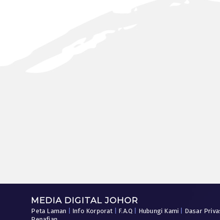
MEDIA DIGITAL JOHOR
Peta Laman
|
Info Korporat
|
F.A.Q
|
Hubungi Kami
|
Dasar Priva
Penafian