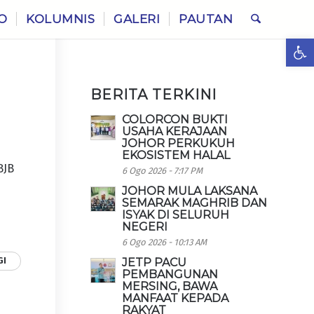
O
KOLUMNIS
GALERI
PAUTAN
Ope
BERITA TERKINI
COLORCON BUKTI
USAHA KERAJAAN
JOHOR PERKUKUH
EKOSISTEM HALAL
BJB
6 Ogo 2026 - 7:17 PM
n
JOHOR MULA LAKSANA
SEMARAK MAGHRIB DAN
ISYAK DI SELURUH
NEGERI
6 Ogo 2026 - 10:13 AM
GI
JETP PACU
PEMBANGUNAN
MERSING, BAWA
MANFAAT KEPADA
RAKYAT