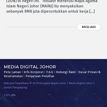
(DUN) di negeri ini. Inisiatif menerusi Majlis Agama
Islam Negeri Johor (MAINJ) itu menyaksikan
sebanyak RM8 juta diperuntukkan untuk kerja […]
BACA LAGI
MEDIA DIGITAL JOHOR
Peta Laman
|
Info Korporat
|
F.A.Q
|
Hubungi Kami
|
Dasar Privasi &
Keselamatan
|
Penyataan Penafian
Hakcipta Terpelihara © 2026 Kerajaan Negeri Johor | Media Digital Johor. |
Jumlah Pengunjung:
3,074,884