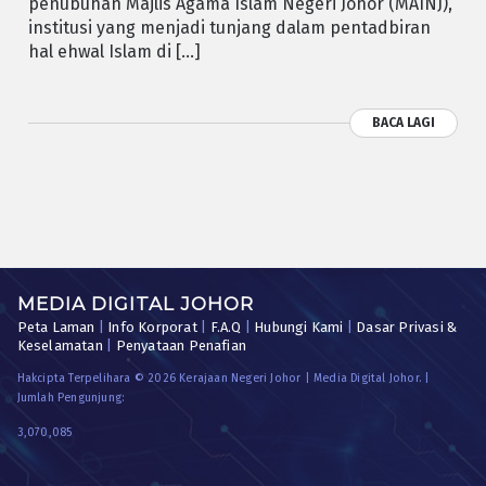
penubuhan Majlis Agama Islam Negeri Johor (MAINJ),
institusi yang menjadi tunjang dalam pentadbiran
hal ehwal Islam di […]
BACA LAGI
MEDIA DIGITAL JOHOR
Peta Laman
|
Info Korporat
|
F.A.Q
|
Hubungi Kami
|
Dasar Privasi &
Keselamatan
|
Penyataan Penafian
Hakcipta Terpelihara © 2026 Kerajaan Negeri Johor | Media Digital Johor. |
Jumlah Pengunjung:
3,070,085