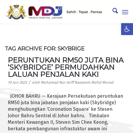
Ope
TAG ARCHIVE FOR:
SKYBRIGE
PERUNTUKAN RM50 JUTA BINA
‘SKYBRIDGE’ PERMUDAHKAN
LALUAN PENJALAN KAKI
/
19 Jun 2023
oleh
Mohamad Nur Ariff Nasseem Mohd Murad
JOHOR BAHRU — Kerajaan Persekutuan peruntukan
RM50 juta bina jabatan penjalan kaki (Skybridge)
menghubungkan ‘Coronation Square’ ke Stesen
Johor Bahru Sentral di Johor bahru. Timbalan
Menteri Kewangan II, Steven Sim Chee Keong,
berkata pembangunan infrastuktur awam ini