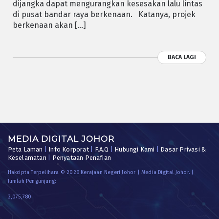
dijangka dapat mengurangkan kesesakan lalu lintas
di pusat bandar raya berkenaan. Katanya, projek
berkenaan akan […]
BACA LAGI
MEDIA DIGITAL JOHOR
Peta Laman
|
Info Korporat
|
F.A.Q
|
Hubungi Kami
|
Dasar Privasi &
Keselamatan
|
Penyataan Penafian
Hakcipta Terpelihara © 2026 Kerajaan Negeri Johor | Media Digital Johor. |
Jumlah Pengunjung:
3,075,780