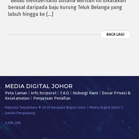
Beliau memberitahu busana warisan ini dikatakan
berasal daripada baju kurung Teluk Belanga yang
labuh hingga ke […]
BACA LAGI
MEDIA DIGITAL JOHOR
Peta Laman
|
Info Korporat
|
F.A.Q
|
Hubungi Kami
|
Dasar Privasi &
Keselamatan
|
Penyataan Penafian
Hakcipta Terpelihara © 2026 Kerajaan Negeri Johor | Media Digital Johor. |
Jumlah Pengunjung:
3,090,050