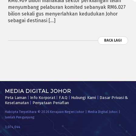
RM6.909 bilion manakala sektor perkilangan telah
menyumbang pelaburan komited sebanyak RM6.027
bilion sekali gus menyerlahkan kedudukan Johor
sebagai destinasi […]
BACA LAGI
MEDIA DIGITAL JOHOR
Peta Laman
|
Info Korporat
|
F.A.Q
|
Hubungi Kami
|
Dasar Privasi &
Keselamatan
|
Penyataan Penafian
Hakcipta Terpelihara © 2026 Kerajaan Negeri Johor | Media Digital Johor. |
Jumlah Pengunjung:
3,074,044