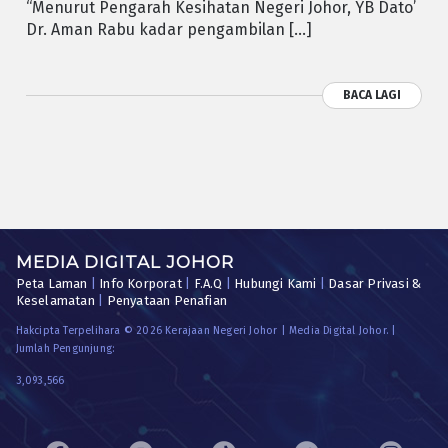
“Menurut Pengarah Kesihatan Negeri Johor, YB Dato’
Dr. Aman Rabu kadar pengambilan […]
BACA LAGI
MEDIA DIGITAL JOHOR
Peta Laman
|
Info Korporat
|
F.A.Q
|
Hubungi Kami
|
Dasar Privasi &
Keselamatan
|
Penyataan Penafian
Hakcipta Terpelihara © 2026 Kerajaan Negeri Johor | Media Digital Johor. |
Jumlah Pengunjung:
3,093,566