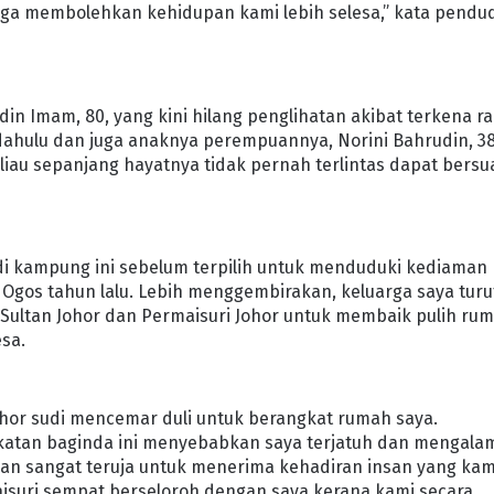
ga membolehkan kehidupan kami lebih selesa,” kata pendu
din Imam, 80, yang kini hilang penglihatan akibat terkena r
a dahulu dan juga anaknya perempuannya, Norini Bahrudin, 38
liau sepanjang hayatnya tidak pernah terlintas dapat bersu
di kampung ini sebelum terpilih untuk menduduki kediaman
gos tahun lalu. Lebih menggembirakan, keluarga saya turu
Sultan Johor dan Permaisuri Johor untuk membaik pulih ru
sa.
ohor sudi mencemar duli untuk berangkat rumah saya.
atan baginda ini menyebabkan saya terjatuh dan mengala
an sangat teruja untuk menerima kehadiran insan yang kam
aisuri sempat berseloroh dengan saya kerana kami secara