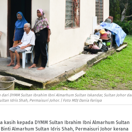
dari DYMM Sultan Ibrahim Ibni Almarhum Sultan Iskandar, Sultan Johor da
tan Idris Shah, Permaisuri Johor. | Foto MDJ Dania Farisya
ima kasih kepada DYMM Sultan Ibrahim Ibni Almarhum Sultan
 Binti Almarhum Sultan Idris Shah, Permaisuri Johor kerana