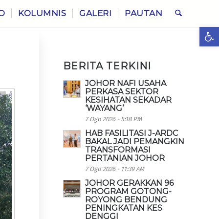
O
KOLUMNIS
GALERI
PAUTAN
Ope
BERITA TERKINI
JOHOR NAFI USAHA
PERKASA SEKTOR
KESIHATAN SEKADAR
‘WAYANG’
7 Ogo 2026 - 5:18 PM
HAB FASILITASI J-ARDC
BAKAL JADI PEMANGKIN
TRANSFORMASI
PERTANIAN JOHOR
7 Ogo 2026 - 11:39 AM
JOHOR GERAKKAN 96
PROGRAM GOTONG-
ROYONG BENDUNG
PENINGKATAN KES
DENGGI