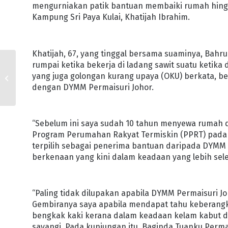
mengurniakan patik bantuan membaiki rumah hing
Kampung Sri Paya Kulai, Khatijah Ibrahim.
Khatijah, 67, yang tinggal bersama suaminya, Bahru
rumpai ketika bekerja di ladang sawit suatu ketik
ORANG SEGAMAT
yang juga golongan kurang upaya (OKU) berkata, be
MEMANG PADU!
dengan DYMM Permaisuri Johor.
“Sebelum ini saya sudah 10 tahun menyewa rumah 
Program Perumahan Rakyat Termiskin (PPRT) pada O
terpilih sebagai penerima bantuan daripada DYMM 
berkenaan yang kini dalam keadaan yang lebih sele
“Paling tidak dilupakan apabila DYMM Permaisuri J
Gembiranya saya apabila mendapat tahu keberangk
bengkak kaki kerana dalam keadaan kelam kabut d
sayangi. Pada kunjungan itu, Baginda Tuanku Perm