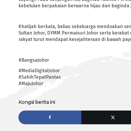
kebetulan berpakaian berwarna hijau dan baginda 
Khatijah berkata, beliau sekeluarga mendoakan 
Sultan Johor, DYMM Permaisuri Johor serta kerabat
rakyat turut mendapat kesejahteraan di bawah pa
#BangsaJohor
#MediaDigitalJohor
#SahihTepatPantas
#MajuJohor
Kongsi berita ini