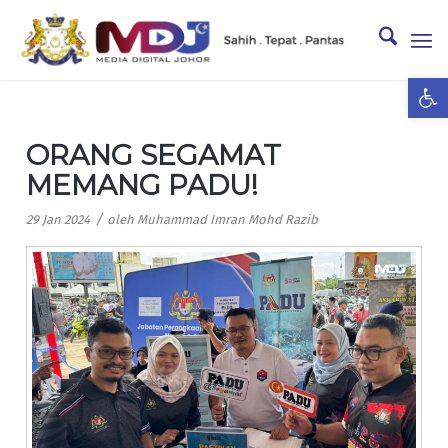
Ope
ORANG SEGAMAT
MEMANG PADU!
/
29 Jan 2024
oleh
Muhammad Imran Mohd Razib