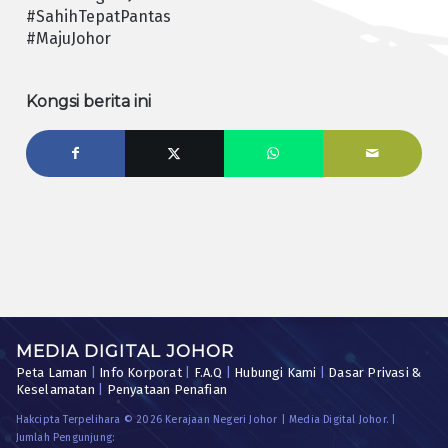
#SahihTepatPantas
#MajuJohor
Kongsi berita ini
MEDIA DIGITAL JOHOR
Peta Laman
|
Info Korporat
|
F.A.Q
|
Hubungi Kami
|
Dasar Privasi &
Keselamatan
|
Penyataan Penafian
Hakcipta Terpelihara © 2026 Kerajaan Negeri Johor | Media Digital Johor. |
Jumlah Pengunjung: