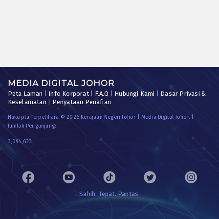
MEDIA DIGITAL JOHOR
Peta Laman
|
Info Korporat
|
F.A.Q
|
Hubungi Kami
|
Dasar Privasi &
Keselamatan
|
Penyataan Penafian
Hakcipta Terpelihara © 2026 Kerajaan Negeri Johor | Media Digital Johor. |
Jumlah Pengunjung:
3,094,633
Sahih. Tepat. Pantas.