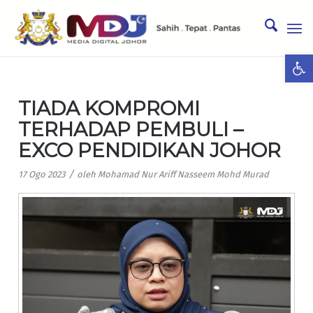
Ope
TIADA KOMPROMI
TERHADAP PEMBULI –
EXCO PENDIDIKAN JOHOR
/
17 Ogo 2023
oleh
Mohamad Nur Ariff Nasseem Mohd Murad