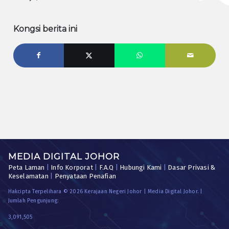
Kongsi berita ini
MEDIA DIGITAL JOHOR
Peta Laman
|
Info Korporat
|
F.A.Q
|
Hubungi Kami
|
Dasar Privasi &
Keselamatan
|
Penyataan Penafian
Hakcipta Terpelihara © 2026 Kerajaan Negeri Johor | Media Digital Johor. |
Jumlah Pengunjung:
3,091,505