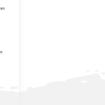
ran
an