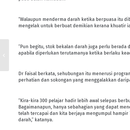
“Walaupun menderma darah ketika berpuasa itu dib
mengelak untuk berbuat demikian kerana khuatir ia 
“Pun begitu, stok bekalan darah juga perlu berada
KOMITED PASTIKAN
apabila diperlukan terutamanya ketika berlaku kead
KESELESAAN
PERKHIDMATAN
PERUBATAN
Dr Faisal berkata, sehubungan itu menerusi progra
perhatian dan sokongan yang menggalakkan dari
“Kira-kira 300 pelajar hadir lebih awal selepas 
Bagaimanapun, hanya sebahagian yang dapat mende
telah tercapai dan kita berjaya mengumpul hampir 
darah,” katanya.