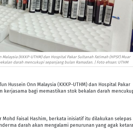
 Malaysia (KKKP-UTHM) dan Hospital Pakar Sultanah Fatimah (HPSF) Muar
ekalan darah mencukupi sepanjang bulan Ramadan. | Foto ehsan: UTHM
Tun Hussein Onn Malaysia (KKKP-UTHM) dan Hospital Pakar
m kerjasama bagi memastikan stok bekalan darah mencuku
ohd Faisal Hashim, berkata inisiatif itu dilakukan selepas
nderma darah akan mengalami penurunan yang agak ketar