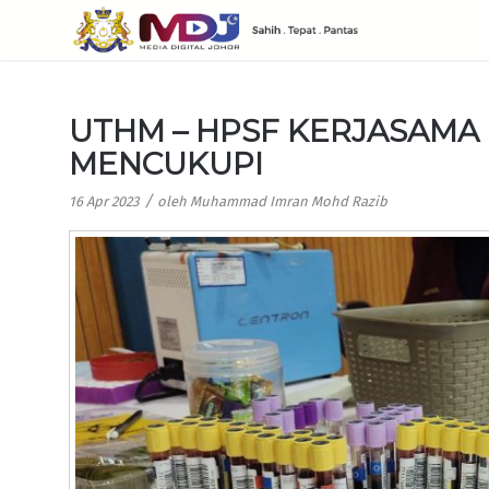
UTHM – HPSF KERJASAMA
MENCUKUPI
/
16 Apr 2023
oleh
Muhammad Imran Mohd Razib