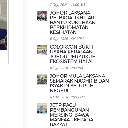
7 Ogo 2026 - 11:00 AM
JOHOR LAKSANA
PELBAGAI IKHTIAR
BANTU KUKUHKAN
PERKHIDMATAN
KESIHATAN
6 Ogo 2026 - 9:53 PM
COLORCON BUKTI
USAHA KERAJAAN
JOHOR PERKUKUH
EKOSISTEM HALAL
6 Ogo 2026 - 7:17 PM
JOHOR MULA LAKSANA
SEMARAK MAGHRIB DAN
ISYAK DI SELURUH
pi
NEGERI
6 Ogo 2026 - 10:13 AM
JETP PACU
PEMBANGUNAN
MERSING, BAWA
MANFAAT KEPADA
a
RAKYAT