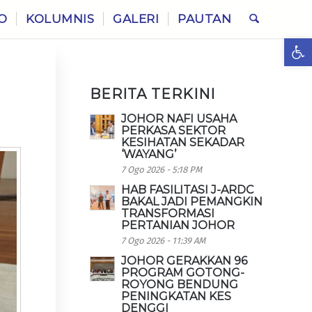
O
KOLUMNIS
GALERI
PAUTAN
Ope
BERITA TERKINI
JOHOR NAFI USAHA
PERKASA SEKTOR
KESIHATAN SEKADAR
‘WAYANG’
7 Ogo 2026 - 5:18 PM
HAB FASILITASI J-ARDC
BAKAL JADI PEMANGKIN
TRANSFORMASI
PERTANIAN JOHOR
7 Ogo 2026 - 11:39 AM
JOHOR GERAKKAN 96
PROGRAM GOTONG-
ROYONG BENDUNG
PENINGKATAN KES
DENGGI