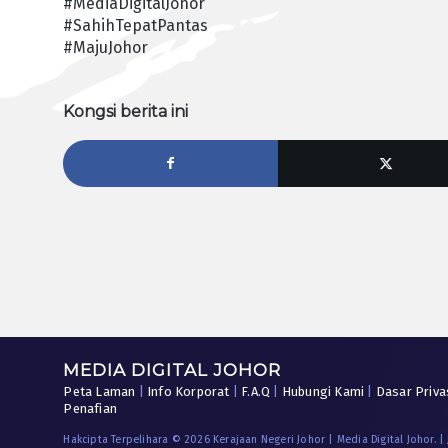
#MediaDigitalJohor
#SahihTepatPantas
#MajuJohor
Kongsi berita ini
MEDIA DIGITAL JOHOR
Peta Laman
|
Info Korporat
|
F.A.Q
|
Hubungi Kami
|
Dasar Priva
Penafian
Hakcipta Terpelihara © 2026 Kerajaan Negeri Johor | Media Digital Johor. |