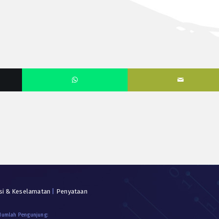
si & Keselamatan
|
Penyataan
 Jumlah Pengunjung: