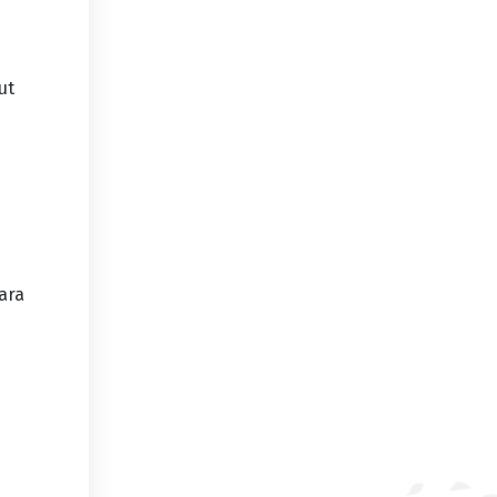
ut
ara