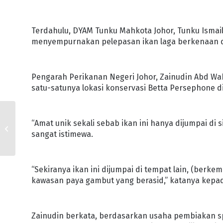
Terdahulu, DYAM Tunku Mahkota Johor, Tunku Ismail
menyempurnakan pelepasan ikan laga berkenaan di 
Pengarah Perikanan Negeri Johor, Zainudin Abd W
satu-satunya lokasi konservasi Betta Persephone di
SPESIS BAHARU
“Amat unik sekali sebab ikan ini hanya dijumpai di si
PERIUK KERA
sangat istimewa.
DINAMAKAN SEMPENA
NAMA SULTAN JOHOR
“Sekiranya ikan ini dijumpai di tempat lain, (berkem
kawasan paya gambut yang berasid,” katanya kepada
Zainudin berkata, berdasarkan usaha pembiakan sp