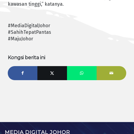
kawasan tinggi,” katanya.
#MediaDigitalJohor
#SahihTepatPantas
#MajuJohor
Kongsi berita ini
MEDIA DIGITAL JOHOR