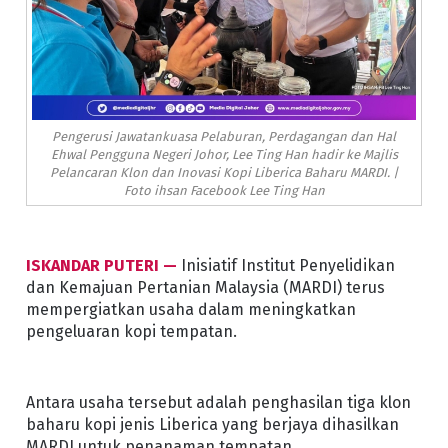
Pengerusi Jawatankuasa Pelaburan, Perdagangan dan Hal
Ehwal Pengguna Negeri Johor, Lee Ting Han hadir ke Majlis
Pelancaran Klon dan Inovasi Kopi Liberica Baharu MARDI. |
Foto ihsan Facebook Lee Ting Han
ISKANDAR PUTERI —
Inisiatif Institut Penyelidikan
dan Kemajuan Pertanian Malaysia (MARDI) terus
mempergiatkan usaha dalam meningkatkan
pengeluaran kopi tempatan.
Antara usaha tersebut adalah penghasilan tiga klon
baharu kopi jenis Liberica yang berjaya dihasilkan
MARDI untuk penanaman tempatan.