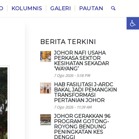
O
KOLUMNIS
GALERI
PAUTAN
Ope
BERITA TERKINI
JOHOR NAFI USAHA
PERKASA SEKTOR
KESIHATAN SEKADAR
‘WAYANG’
7 Ogo 2026 - 5:18 PM
HAB FASILITASI J-ARDC
BAKAL JADI PEMANGKIN
TRANSFORMASI
PERTANIAN JOHOR
7 Ogo 2026 - 11:39 AM
JOHOR GERAKKAN 96
PROGRAM GOTONG-
ROYONG BENDUNG
PENINGKATAN KES
DENGGI