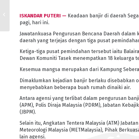
UTHM JALIN KERJASAMA
ISKANDAR PUTERI —
Keadaan banjir di daerah Sega
DENGAN HNN
pagi, hari ini.
Jawatankuasa Pengurusan Bencana Daerah dalam
daerah yang terjejas dengan tiga pusat pemindaha
Ketiga-tiga pusat pemindahan tersebut iaitu Bala
Dewan Komuniti Tasek menempatkan 18 keluarga te
Kesemua mangsa merupakan dari Kampung Seberan
Dimaklumkan kejadian banjir berlaku disebabkan o
menyebabkan beberapa buah rumah dinaiki air.
Antara agensi yang terlibat dalam pengurusan ban
(APM), Polis Diraja Malaysia (PDRM), Jabatan Keba
(JBPM).
Selain itu, Angkatan Tentera Malaysia (ATM) Jabatan
Meteorologi Malaysia (METMalaysia), Pihak Berkua
lain agensi.