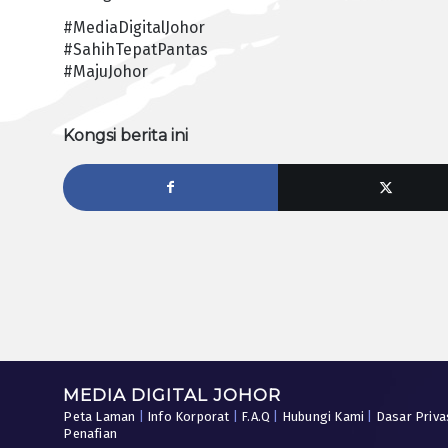
#MediaDigitalJohor
#SahihTepatPantas
#MajuJohor
Kongsi berita ini
MEDIA DIGITAL JOHOR
Peta Laman
|
Info Korporat
|
F.A.Q
|
Hubungi Kami
|
Dasar Priva
Penafian