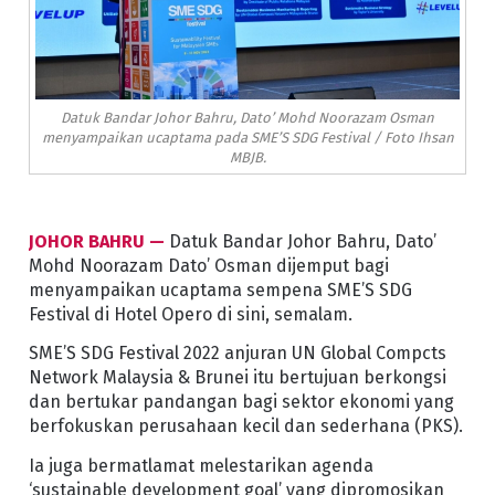
Datuk Bandar Johor Bahru, Dato’ Mohd Noorazam Osman
menyampaikan ucaptama pada SME’S SDG Festival / Foto Ihsan
MBJB.
JOHOR BAHRU —
Datuk Bandar Johor Bahru, Dato’
Mohd Noorazam Dato’ Osman dijemput bagi
menyampaikan ucaptama sempena SME’S SDG
Festival di Hotel Opero di sini, semalam.
SME’S SDG Festival 2022 anjuran UN Global Compcts
Network Malaysia & Brunei itu bertujuan berkongsi
dan bertukar pandangan bagi sektor ekonomi yang
berfokuskan perusahaan kecil dan sederhana (PKS).
Ia juga bermatlamat melestarikan agenda
‘sustainable development goal’ yang dipromosikan