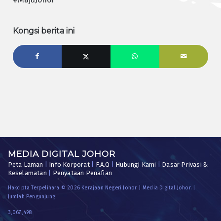
Kongsi berita ini
MEDIA DIGITAL JOHOR
Peta Laman
|
Info Korporat
|
F.A.Q
|
Hubungi Kami
|
Dasar Privasi &
Keselamatan
|
Penyataan Penafian
Hakcipta Terpelihara © 2026 Kerajaan Negeri Johor | Media Digital Johor. |
Jumlah Pengunjung:
3,067,498