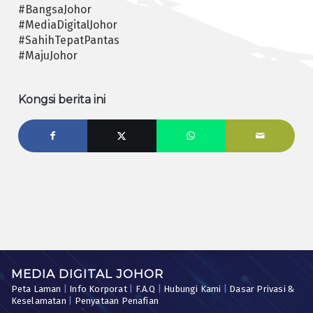
#BangsaJohor
#MediaDigitalJohor
#SahihTepatPantas
#MajuJohor
Kongsi berita ini
MEDIA DIGITAL JOHOR
Peta Laman
|
Info Korporat
|
F.A.Q
|
Hubungi Kami
|
Dasar Privasi &
Keselamatan
|
Penyataan Penafian