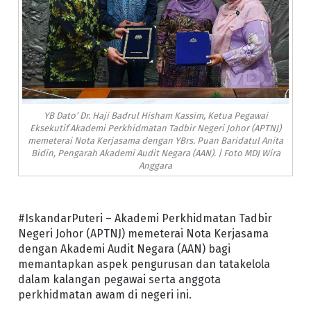
YB Dato’ Dr. Haji Badrul Hisham Kassim, Ketua Pegawai
Eksekutif Akademi Perkhidmatan Tadbir Negeri Johor (APTNJ)
memeterai Nota Kerjasama dengan YBrs. Puan Baridatul Anita
Bidin, Pengarah Akademi Audit Negara (AAN). | Foto MDJ Wira
Anggara
#IskandarPuteri – Akademi Perkhidmatan Tadbir
Negeri Johor (APTNJ) memeterai Nota Kerjasama
dengan Akademi Audit Negara (AAN) bagi
memantapkan aspek pengurusan dan tatakelola
dalam kalangan pegawai serta anggota
perkhidmatan awam di negeri ini.