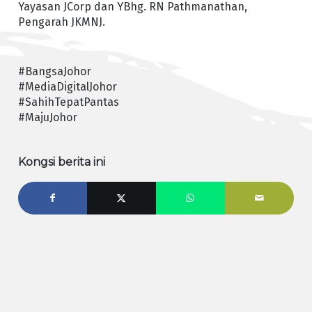
Yayasan JCorp dan YBhg. RN Pathmanathan,
Pengarah JKMNJ.
#BangsaJohor
#MediaDigitalJohor
#SahihTepatPantas
#MajuJohor
Kongsi berita ini