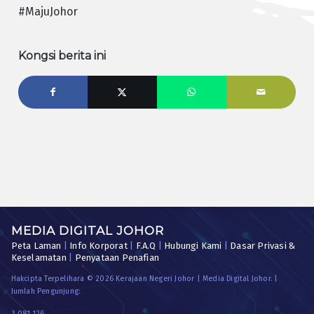
#MajuJohor
Kongsi berita ini
MEDIA DIGITAL JOHOR
Peta Laman
|
Info Korporat
|
F.A.Q
|
Hubungi Kami
|
Dasar Privasi &
Keselamatan
|
Penyataan Penafian
Hakcipta Terpelihara © 2026 Kerajaan Negeri Johor | Media Digital Johor. |
Jumlah Pengunjung:
3,081,126