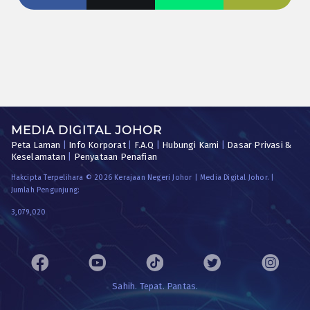
MEDIA DIGITAL JOHOR
Peta Laman
|
Info Korporat
|
F.A.Q
|
Hubungi Kami
|
Dasar Privasi &
Keselamatan
|
Penyataan Penafian
Hakcipta Terpelihara © 2026 Kerajaan Negeri Johor | Media Digital Johor. |
Jumlah Pengunjung:
3,079,020
Sahih. Tepat. Pantas.