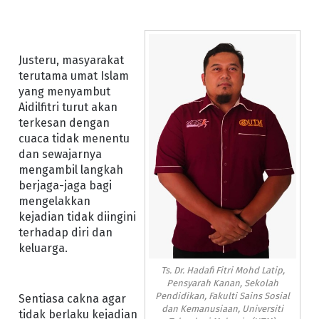
Justeru, masyarakat
terutama umat Islam
yang menyambut
Aidilfitri turut akan
terkesan dengan
cuaca tidak menentu
dan sewajarnya
mengambil langkah
berjaga-jaga bagi
mengelakkan
kejadian tidak diingini
terhadap diri dan
keluarga.
Ts. Dr. Hadafi Fitri Mohd Latip,
Pensyarah Kanan, Sekolah
Pendidikan, Fakulti Sains Sosial
Sentiasa cakna agar
dan Kemanusiaan, Universiti
tidak berlaku kejadian