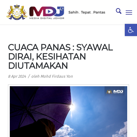
Ope
CUACA PANAS : SYAWAL
DIRAI, KESIHATAN
DIUTAMAKAN
/
8 Apr 2024
oleh
Mohd Firdaus Yon