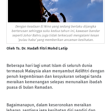
Dengan keadaan El Nino yang sedang berlaku dijangka
berterusan sehingga suku kedua tahun ini, kawasan bandar
seperti Johor Bahru juga tidak terkecuali mengalami kesan
‘pulau haba’ yang memberikan ancaman kesihatan.
Oleh Ts. Dr. Hadafi Fitri Mohd Latip
Beberapa hari lagi umat Islam di seluruh dunia
termasuk Malaysia akan menyambut Aidilfitri dengan
penuh kegembiraan dan kesyukuran sebagai tanda
meraikan kemenangan selepas menunaikan ibadah
puasa di bulan Ramadan.
Bagaimanapun, dalam keseronokan meraikan
lebaran, sentiasa jaga kesihatan diri sendiri dan